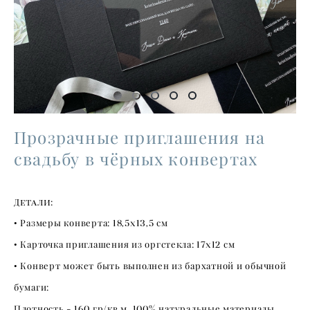
Прозрачные приглашения на
свадьбу в чёрных конвертах
Детали:
• Размеры конверта:
18,5х13,5
см
• Карточка приглашения из оргстекла:
17х12
см
• Конверт может быть выполнен из бархатной и обычной
бумаги:
Плотность -
160
гр/кв.м.
100
% натуральные материалы.