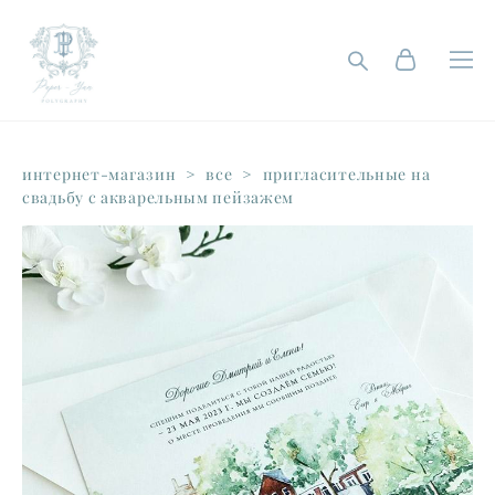
интернет-магазин
>
все
>
пригласительные на
свадьбу с акварельным пейзажем