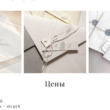
Цены
уб
ь = 165 руб