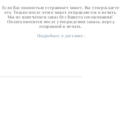
Если Вас полностью устраивает макет, Вы утверждаете
его. Только после этого макет отправляется в печать.
Мы не напечатаем заказ без Вашего согласования!
Оплата вносится после утверждения заказа, перед
отправкой в печать.
Подробнее о доставке..