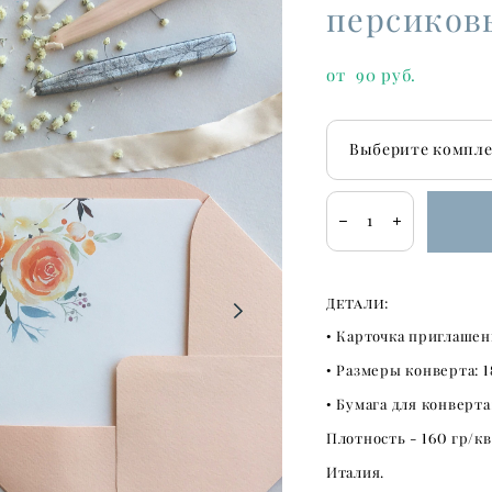
персиков
от 90 pуб.
Выберите комплек
Детали:
•
Карточка приглашен
• Размеры конверта:
1
• Бумага для конверта
Плотность -
160
гр/кв
Италия.