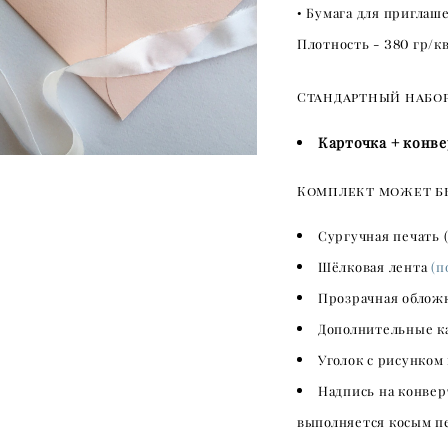
• Бумага для приглаш
Плотность -
380
гр/кв
Стандартный набор
Карточка + конв
Комплект может б
Сургучная печать 
Шёлковая лента
(п
Прозрачная облож
Дополнительные к
Уголок с рисунком
Надпись на конвер
выполняется косым п