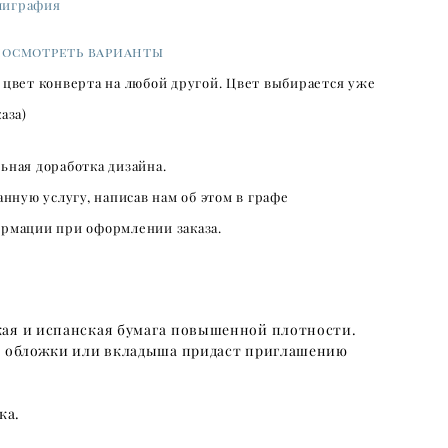
лиграфия
посмотреть варианты
цвет конверта на любой другой. Цвет выбирается уже
аза)
ьная доработка дизайна.
анную услугу, написав нам об этом в графе
рмации при оформлении заказа.
кая и испанская бумага повышенной плотности.
ой обложки или вкладыша придаст приглашению
ка.