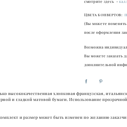
смотрите здесь -
кал
Цвета конвертов:
(Вы можете поменять 
после оформления зак
Возможна индивидуал
Вы можете заказать д
дополнительной инфо
лько высококачественная хлопковая французская, итальянс
турной и гладкой матовой бумаги. Использование прозрачн
омплект и размер может быть изменен по желанию заказчи