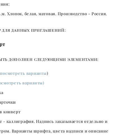
ения:
.м. Хлопок, белая, матовая. Производство - Россия.
 для данных приглашений:
ерт
ыть дополнен следующими элементами:
(
посмотреть варианты
)
осмотреть варианты)
ка
арточки
 в конверт
т - каллиграфия. Надпись заказывается отдельно и
ером. Варианты шрифта, цвета надписи и описание