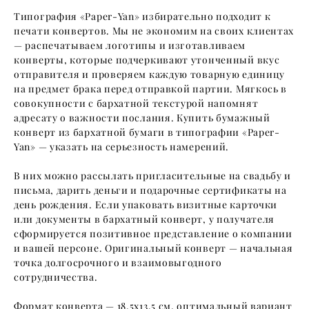
Типография «Paper-Yan» избирательно подходит к
печати конвертов. Мы не экономим на своих клиентах
— распечатываем логотипы и изготавливаем
конверты, которые подчеркивают утонченный вкус
отправителя и проверяем каждую товарную единицу
на предмет брака перед отправкой партии. Мягкось в
совокупности с бархатной текстурой напомнят
адресату о важности послания. Купить бумажный
конверт из бархатной бумаги в типографии «Paper-
Yan» — указать на серьезность намерений.
В них можно рассылать пригласительные на свадьбу и
письма, дарить деньги и подарочные сертификаты на
день рождения. Если упаковать визитные карточки
или документы в бархатный конверт, у получателя
сформируется позитивное представление о компании
и вашей персоне. Оригинальный конверт — начальная
точка долгосрочного и взаимовыгодного
сотрудничества.
Формат конверта — 18,5х13,5 см, оптимальный вариант