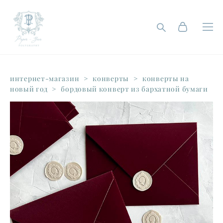
интернет-магазин
>
конверты
>
конверты на
новый год
>
бордовый конверт из бархатной бумаги