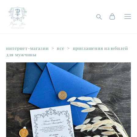
интернет-магазин
>
все
>
приглашения на юбилей
для мужчины