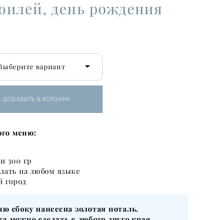
 юилей, день рождения
Выберите вариант
ДОБАВИТЬ В КОРЗИНУ
ого меню:
.
и 300 гр
лать на любом языке
й город
ню сбоку нанесена золотая поталь.
та можно сделать с любого друго края.