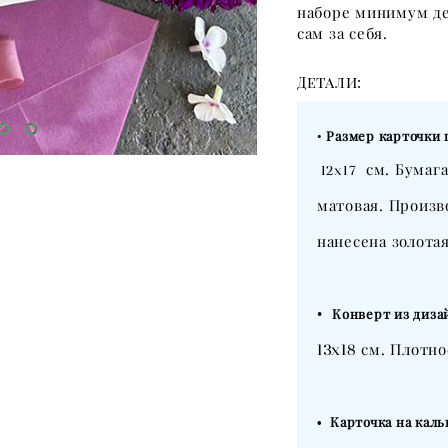
наборе минимум де
сам за себя.
Детали:
•
Размер карточки
см. Бумага
12х17
матовая. Произв
нанесена золотая
•
Конверт из диза
13х18
см. Плотн
• Карточка на каль