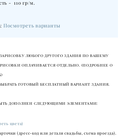
сть - 110 гр/м.
Посмотреть варианты
:
ь
зарисовку любого другого здания по вашему
арисовки оплачивается отдельно. (подробнее о
х)
выбрать готовый бесплатный вариант здания.
ыть дополнен следующими элементами:
реть цвета)
рточки (дресс-код или детали свадьбы, схема проезда).