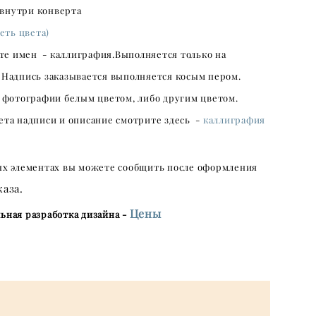
 внутри конверта
еть цвета)
те имен - каллиграфия.Выполняется только на
 Надпись заказывается выполняется косым пером.
 фотографии белым цветом, либо другим цветом.
ета надписи и описание смотрите здесь -
каллиграфия
ых элементах вы можете сообщить после оформления
каза.
Цены
ьная разработка дизайна -