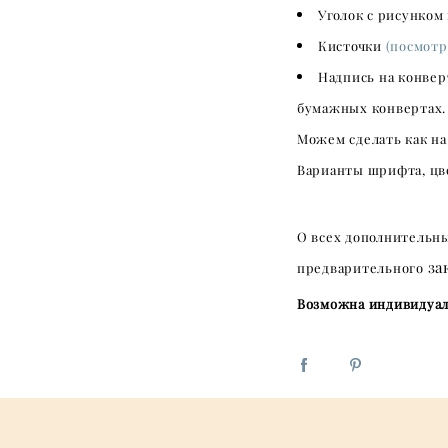
Уголок с рисунком
Кисточки
(посмотр
Надпись на конвер
бумажных конвертах.
Можем сделать как на
Варианты шрифта, цв
О всех дополнительн
за
предварительного
Возможна индивидуал