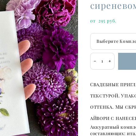
сиренево
от 295 pуб.
Выберите Комплек
Свадебные приг
текстурой. Упак
оттенка. Мы скр
айвори с нанесе
Аккуратный компле
составляющих: итал