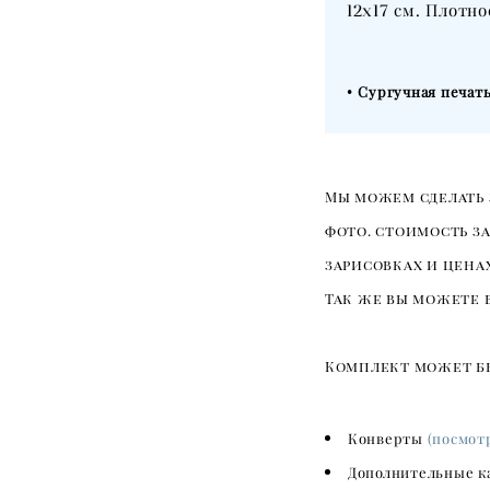
12х17
см. Плотно
•
Сургучная печат
Мы можем сделать 
фото. стоимость з
зарисовках и цена
Так же вы можете 
Комплект может б
Конверты
(посмот
Дополнительные ка