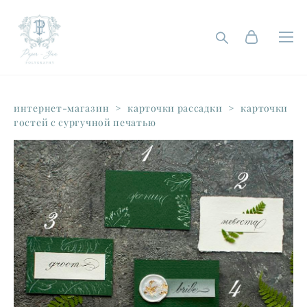
интернет-магазин
>
карточки рассадки
>
карточки
гостей с сургучной печатью