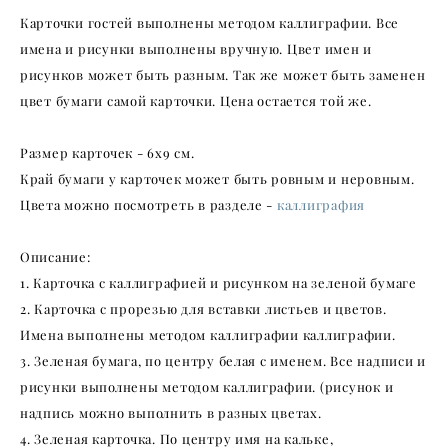
Карточки гостей выполнены методом каллиграфии. Все
имена и рисунки выполнены вручную. Цвет имен и
рисунков может быть разным. Так же может быть заменен
цвет бумаги самой карточки. Цена остается той же.
Размер карточек - 6х9 см.
Край бумаги у карточек может быть ровным и неровным.
Цвета можно посмотреть в разделе -
каллиграфия
Описание:
1. Карточка с каллиграфией и рисунком на зеленой бумаге
2. Карточка с прорезью для вставки листьев и цветов.
Имена выполнены методом каллиграфии каллиграфии.
3. Зеленая бумага, по центру белая с именем. Все надписи и
рисунки выполнены методом каллиграфии. (рисунок и
надпись можно выполнить в разных цветах.
4. Зеленая карточка. По центру имя на кальке,