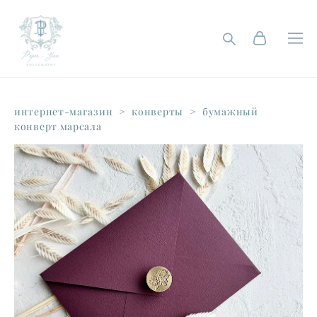
интернет-магазин
>
конверты
>
бумажный
конверт марсала