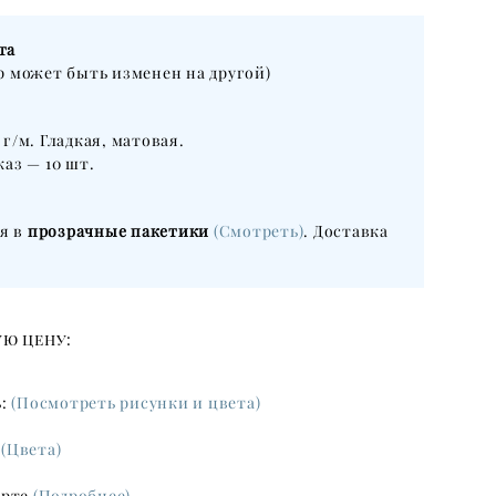
рта
р может быть изменен на другой)
 г/м. Гладкая, матовая.
аз — 10 шт.
я в
прозрачные пакетики
(Смотреть)
. Доставка
ю цену:
ь:
(Посмотреть рисунки и цвета)
ы
(Цвета)
ерте
(Подробнее)