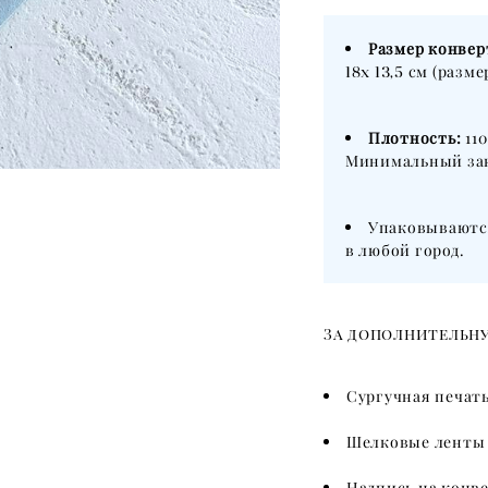
Размер конве
18х 13,5
см (разме
Плотность:
110
Минимальный зак
Упаковываютс
в любой город.
За дополнительну
Сургучная печат
Шелковые лент
Надпись на конв